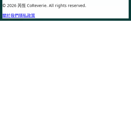
©
2026
芮恆 CoReverie. All rights reserved.
關於我們
隱私政策