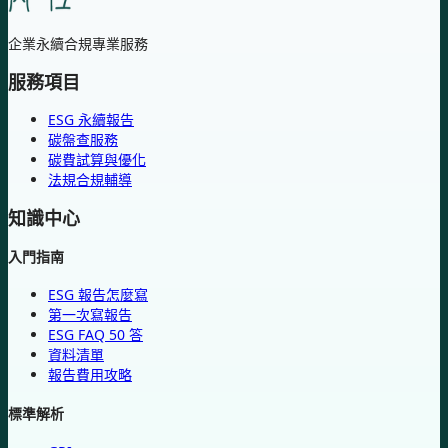
企業永續合規專業服務
服務項目
ESG 永續報告
碳盤查服務
碳費試算與優化
法規合規輔導
知識中心
入門指南
ESG 報告怎麼寫
第一次寫報告
ESG FAQ 50 答
資料清單
報告費用攻略
標準解析