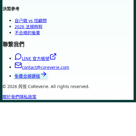
決策參考
自己做 vs 找顧問
2026 法規時程
不合規的後果
聯繫我們
LINE 官方帳號
contact@coreverie.com
免費合規健檢
©
2026
芮恆 CoReverie. All rights reserved.
關於我們
隱私政策